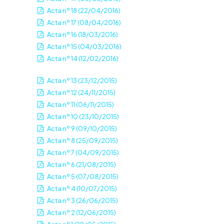
Acta nº 18 (22/04/2016)
Acta nº 17 (08/04/2016)
Acta nº 16 (18/03/2016)
Acta nº 15 (04/03/2016)
Acta nº 14 (12/02/2016)
Acta nº 13 (23/12/2015)
Acta nº 12 (24/11/2015)
Acta nº 11 (06/11/2015)
Acta nº 10 (23/10/2015)
Acta nº 9 (09/10/2015)
Acta nº 8 (25/09/2015)
Acta nº 7 (04/09/2015)
Acta nº 6 (21/08/2015)
Acta nº 5 (07/08/2015)
Acta nº 4 (10/07/2015)
Acta nº 3 (26/06/2015)
Acta nº 2 (12/06/2015)