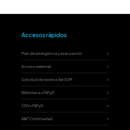
Accesos rápidos
Plan de emergencia y evacuación
Acceso webmail
Solicitud de reserva del SUM
Biblioteca • FAPyD
CDV • FAPyD
A&P Continuidad