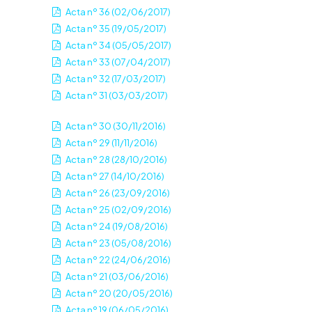
Acta nº 36 (02/06/2017)
Acta nº 35 (19/05/2017)
Acta nº 34 (05/05/2017)
Acta nº 33 (07/04/2017)
Acta nº 32 (17/03/2017)
Acta nº 31 (03/03/2017)
Acta nº 30 (30/11/2016)
Acta nº 29 (11/11/2016)
Acta nº 28 (28/10/2016)
Acta nº 27 (14/10/2016)
Acta nº 26 (23/09/2016)
Acta nº 25 (02/09/2016)
Acta nº 24 (19/08/2016)
Acta nº 23 (05/08/2016)
Acta nº 22 (24/06/2016)
Acta nº 21 (03/06/2016)
Acta nº 20 (20/05/2016)
Acta nº 19 (06/05/2016)