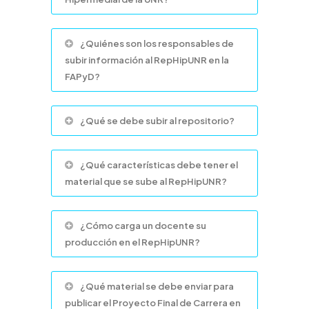
¿Quiénes son los responsables de
subir información al RepHipUNR en la
FAPyD?
¿Qué se debe subir al repositorio?
¿Qué características debe tener el
material que se sube al RepHipUNR?
¿Cómo carga un docente su
producción en el RepHipUNR?
¿Qué material se debe enviar para
publicar el Proyecto Final de Carrera en