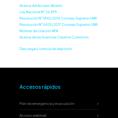
Acerca del Acceso Abierto
Ley Nacional N° 26.899
Resolución N° 1842/2016 Consejo Superior UNR
Resolución N° 5425/2017 Consejo Superior UNR
Normas de citación APA
Acerca de las licencias Creative Commons
Descargar Licencia de depósito
Accesos rápidos
Plan de emergencia y evacuación
Acceso webmail