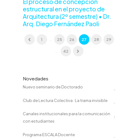
El proceso de concepción
estructural en el proyecto de
Arquitectura (2º semestre) • Dr.
Arq. Diego Fernández Paoli
1
...
25
26
27
28
29
...
42
Novedades
Nuevo seminario de Doctorado
Club de Lectura Colectiva · La trama invisible
Canales institucionales para la comunicación
con estudiantes
Programa ESCALA Docente