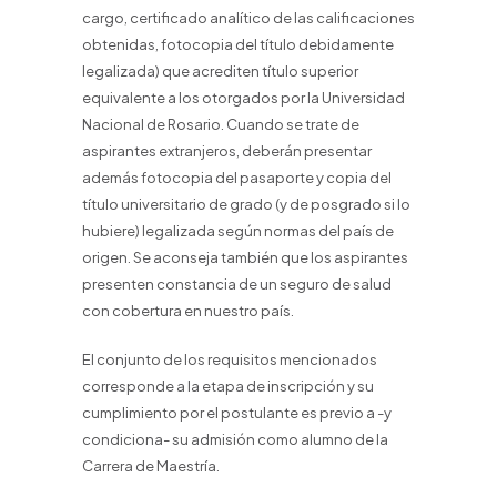
cargo, certificado analítico de las calificaciones
obtenidas, fotocopia del título debidamente
legalizada) que acrediten título superior
equivalente a los otorgados por la Universidad
Nacional de Rosario. Cuando se trate de
aspirantes extranjeros, deberán presentar
además fotocopia del pasaporte y copia del
título universitario de grado (y de posgrado si lo
hubiere) legalizada según normas del país de
origen. Se aconseja también que los aspirantes
presenten constancia de un seguro de salud
con cobertura en nuestro país.
El conjunto de los requisitos mencionados
corresponde a la etapa de inscripción y su
cumplimiento por el postulante es previo a -y
condiciona- su admisión como alumno de la
Carrera de Maestría.