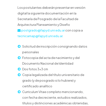
Los postulantes deberán presentar en versión
digital la siguiente documentación en la
Secretaría de Posgrado de la Facultad de
Arquitectura Planeamiento y Diseño
postgrado@fapyd.unr.edu.ar
con copia a
tecnicamap@fapyd.unr.edu.ar.
Solicitud de inscripción consignando datos
personales
Fotocopia del acta de nacimiento y del
Documento Nacional de Identidad
Dos fotos 3×3 cm
Copia legalizada del título universitario de
grado (y de posgrado si lo hubiere) y
certificado analítico
Curriculum Vitae completo mencionando,
con fecha decreciente, estudios realizados,
títulos y distinciones académicas obtenidas,