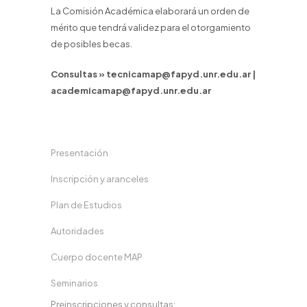
La Comisión Académica elaborará un orden de
mérito que tendrá validez para el otorgamiento
de posibles becas.
Consultas » tecnicamap@fapyd.unr.edu.ar |
academicamap@fapyd.unr.edu.ar
Presentación
Inscripción y aranceles
Plan de Estudios
Autoridades
Cuerpo docente MAP
Seminarios
Preinscripciones y consultas: