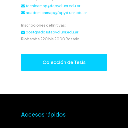
tecnicamap@fapyd.unr.edu.ar
academicamap@fapyd.unr.edu.ar
Inscripciones definitivas:
postgrado@fapyd.unr.edu.ar
Riobamba 220 bis 2000 Rosario
Colección de Tesis
Accesos rápidos