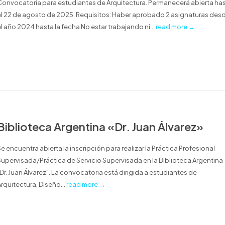
Convocatoria para estudiantes de Arquitectura. Permanecerá abierta ha
el 22 de agosto de 2025. Requisitos: Haber aprobado 2 asignaturas des
el año 2024 hasta la fecha No estar trabajando ni...
read more →
Biblioteca Argentina «Dr. Juan Álvarez»
e encuentra abierta la inscripción para realizar la Práctica Profesional
Supervisada/Práctica de Servicio Supervisada en la Biblioteca Argentina
"Dr. Juan Álvarez". La convocatoria está dirigida a estudiantes de
rquitectura, Diseño...
read more →