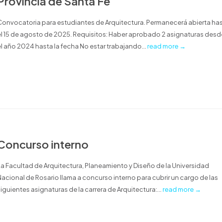
Provincia de Santa Fe
Convocatoria para estudiantes de Arquitectura. Permanecerá abierta ha
el 15 de agosto de 2025. Requisitos: Haber aprobado 2 asignaturas desd
el año 2024 hasta la fecha No estar trabajando...
read more →
Concurso interno
La Facultad de Arquitectura, Planeamiento y Diseño de la Universidad
Nacional de Rosario llama a concurso interno para cubrir un cargo de las
iguientes asignaturas de la carrera de Arquitectura:...
read more →