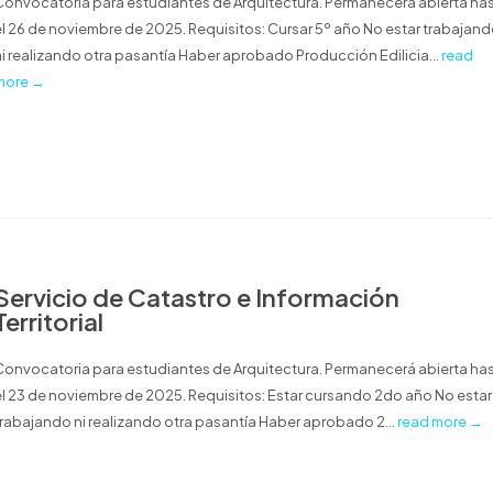
Convocatoria para estudiantes de Arquitectura. Permanecerá abierta ha
el 26 de noviembre de 2025. Requisitos: Cursar 5º año No estar trabajan
ni realizando otra pasantía Haber aprobado Producción Edilicia...
read
more →
Servicio de Catastro e Información
Territorial
Convocatoria para estudiantes de Arquitectura. Permanecerá abierta ha
el 23 de noviembre de 2025. Requisitos: Estar cursando 2do año No estar
trabajando ni realizando otra pasantía Haber aprobado 2...
read more →