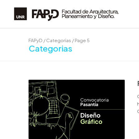
FAPyD
/
Categorias
/
Page 5
Categorias