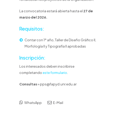
La convocatoria estará abierta hasta el
27 de
marzo del 2026.
Requisitos:
Contar con 1º año, Taller de Diseño Gráfico II,
Morfología II y Tipografía II aprobadas
Inscripción:
Los interesados deben inscribirse
completando
este formulario
.
Consultas
» pps@fapyd.unr.edu.ar
WhatsApp
E-Mail