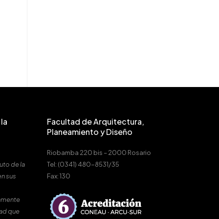
la
Facultad de Arquitectura,
Planeamiento y Diseño
Riobamba 220 bis – 2000 Rosario
uto de la
Tel: (0341) 480-8531/35
en sus
Fax: 130
amente
dad que