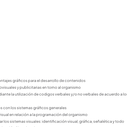
montajes gráficos para el desarrollo de contenidos
ovisuales y publicitarias en torno al organismo
diante la utilización de codigos verbales y/o no verbales de acuerdo a lo
os con los sistemas gráficos generales
visual en relación a la programación del organismo
 los sistemas visuales: identificación visual, gráfica, señalética y todo