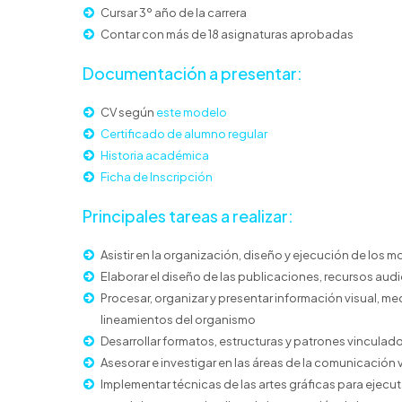
Cursar 3º año de la carrera
Contar con más de 18 asignaturas aprobadas
Documentación a presentar:
CV según
este modelo
Certificado de alumno regular
Historia académica
Ficha de Inscripción
Principales tareas a realizar:
Asistir en la organización, diseño y ejecución de los 
Elaborar el diseño de las publicaciones, recursos audi
Procesar, organizar y presentar información visual, me
lineamientos del organismo
Desarrollar formatos, estructuras y patrones vinculad
Asesorar e investigar en las áreas de la comunicación 
Implementar técnicas de las artes gráficas para ejecutar