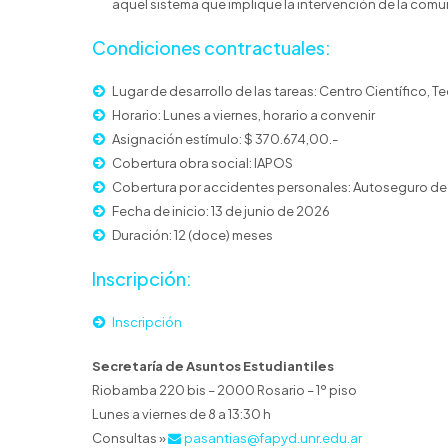
aquel sistema que implique la intervención de la comuni
Condiciones contractuales:
Lugar de desarrollo de las tareas: Centro Científico, 
Horario: Lunes a viernes, horario a convenir
Asignación estímulo: $ 370.674,00.-
Cobertura obra social: IAPOS
Cobertura por accidentes personales: Autoseguro de
Fecha de inicio: 13 de junio de 2026
Duración: 12 (doce) meses
Inscripción:
Inscripción
Secretaría de Asuntos Estudiantiles
Riobamba 220 bis – 2000 Rosario – 1º piso
Lunes a viernes de 8 a 13:30 h
Consultas »
pasantias@fapyd.unr.edu.ar