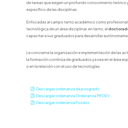
de tareas que exigen un profundo conocimiento teórico 
específico de las disciplinas.
Enfocadas al campo tanto académico como profesional,
tecnológica de un área disciplinar, en tanto, el
doctorad
capacitar a sus graduados para desarrollar autónomamente
Le concierne la organización e implementación de las ac
la formación continúa de graduados ya sea en el área es
o en la relación con el uso de tecnologías.
Descargar ordenanza de posgrado
Descargar ordenanza Ordenanza PROEV
Descargar ordenanza Posdoc