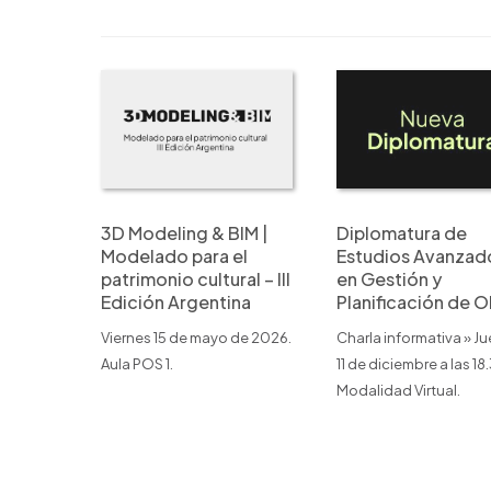
3D Modeling & BIM |
Diplomatura de
Modelado para el
Estudios Avanzad
patrimonio cultural – III
en Gestión y
Edición Argentina
Planificación de O
Viernes 15 de mayo de 2026.
Charla informativa » J
Aula POS 1.
11 de diciembre a las 18
Modalidad Virtual.