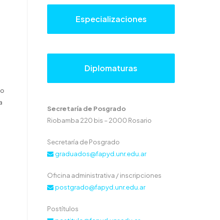
Especializaciones
Diplomaturas
vo
a
Secretaría de Posgrado
Riobamba 220 bis – 2000 Rosario
Secretaría de Posgrado
graduados@fapyd.unr.edu.ar
Oficina administrativa / inscripciones
postgrado@fapyd.unr.edu.ar
Postítulos