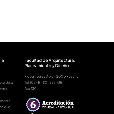
la
Facultad de Arquitectura,
Planeamiento y Diseño
Riobamba 220 bis – 2000 Rosario
uto de la
Tel: (0341) 480-8531/35
en sus
Fax: 130
amente
dad que