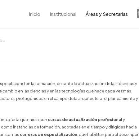
Inicio
Institucional
Áreas y Secretarías
ado
cificidad en la formación, en tanto la actualización de las técnicas y
 cambio en las ciencias y en las tecnologías que hace cada vez más
actores protagónicos en el campo de la arquitectura, el planeamiento y 
 una oferta que inicia con
cursos de actualización profesional
y
como instancias de formación, acotadas en el tiempo y dirigidas hacia
an con las
carreras de especialización
, que habilitan para el desempe