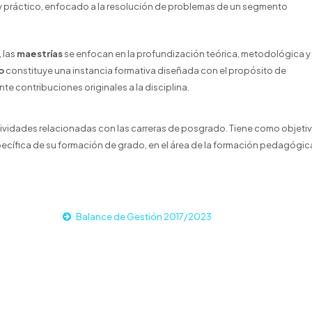
y práctico, enfocado a la resolución de problemas de un segmento
 las
maestrías
se enfocan en la profundización teórica, metodológica y
o
constituye una instancia formativa diseñada con el propósito de
 contribuciones originales a la disciplina.
tividades relacionadas con las carreras de posgrado. Tiene como objeti
pecífica de su formación de grado, en el área de la formación pedagógic
Balance de Gestión 2017/2023