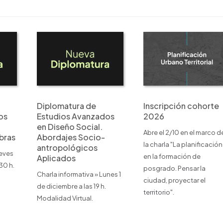
Diplomatura de
Inscripción cohorte
os
Estudios Avanzados
2026
en Diseño Social.
Abre el 2/10 en el marco d
bras
Abordajes Socio-
la charla "La planificación
antropológicos
ueves
en la formación de
Aplicados
.30 h.
posgrado. Pensar la
Charla informativa » Lunes 1
ciudad, proyectar el
de diciembre a las 19 h.
territorio".
Modalidad Virtual.