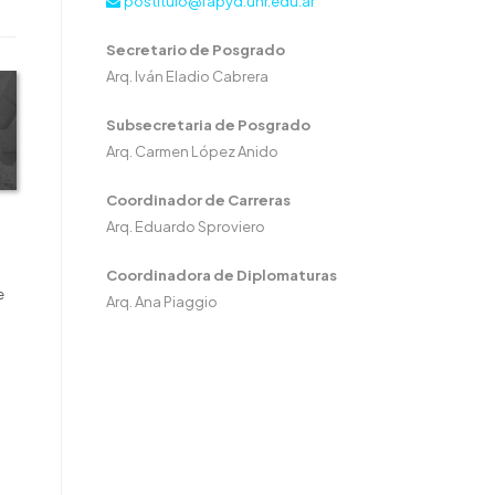
postitulo@fapyd.unr.edu.ar
Secretario de Posgrado
Arq. Iván Eladio Cabrera
Subsecretaria de Posgrado
Arq. Carmen López Anido
Coordinador de Carreras
Arq. Eduardo Sproviero
Coordinadora de Diplomaturas
e
Arq. Ana Piaggio