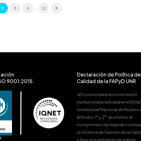
2
3
4
…
22
cación
Declaración de Política de 
SO 9001:2015
Calidad de la FAPyD UNR
«En concordancia con la misión
institucional enunciada en el Estat
Universidad Nacional de Rosario 
Artículos 1º y 2º, asumimos el
compromiso de mejorar continu
un Sistema de Gestión de la Cali
ofrezca un ambiente de trabajo