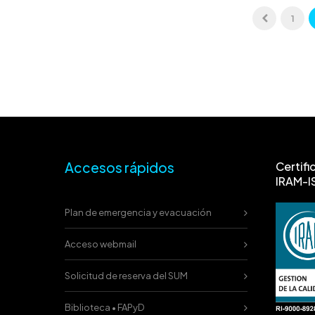
1
Accesos rápidos
Certifi
IRAM-I
Plan de emergencia y evacuación
Acceso webmail
Solicitud de reserva del SUM
Biblioteca • FAPyD