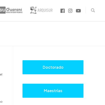
Doctorado
el
Maestrías
ño