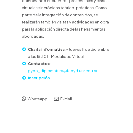
combinando encuentros presenciales y clases
virtuales sincrónicas teórico-prácticas. Como
parte de la integración de contenidos, se
realizarán también visitas y actividades en obra
para la aplicación directa de las herramientas
abordadas.
Charla informativa »
Jueves 11 de diciembre
a las 18.30 h. Modalidad Virtual
Contacto »
gypo_diplomatura@fapyd.unr.edu.ar
Inscripción
WhatsApp
E-Mail