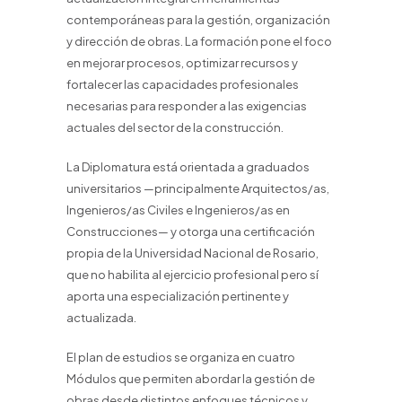
contemporáneas para la gestión, organización
y dirección de obras. La formación pone el foco
en mejorar procesos, optimizar recursos y
fortalecer las capacidades profesionales
necesarias para responder a las exigencias
actuales del sector de la construcción.
La Diplomatura está orientada a graduados
universitarios —principalmente Arquitectos/as,
Ingenieros/as Civiles e Ingenieros/as en
Construcciones— y otorga una certificación
propia de la Universidad Nacional de Rosario,
que no habilita al ejercicio profesional pero sí
aporta una especialización pertinente y
actualizada.
El plan de estudios se organiza en cuatro
Módulos que permiten abordar la gestión de
obras desde distintos enfoques técnicos y