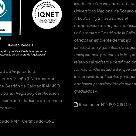
institucional enunciada en el Estat
Universidad Nacional de Rosario 
Artículos 1º y 2º, asumimos el
compromiso de mejorar continu
un Sistema de Gestión de la Cali
ofrezca un ambiente de trabajo
satisfactorio y garantías de segur
transparencia y eficacia de los p
relativos al registro y certificación
formación del estudiante, que c
tad de Arquitectura,
los requisitos aplicables y asegur
ento y Diseño (UNR) posee un
confianza y satisfacción de nuest
de Gestión de Calidad IRAM-ISO
graduados».
5 para:
«Registro y certificación
mación del estudiante de la carrera
Resolución N° 219/2018 C.D.
ectura».
icado IRAM
|
Certificado IQNET