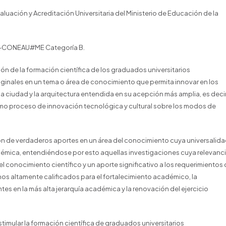
luación y Acreditación Universitaria del Ministerio de Educación de la
N-CONEAU#ME Categoría B.
ón de la formación científica de los graduados universitarios
iginales en un tema o área de conocimiento que permita innovar en los
la ciudad y la arquitectura entendida en su acepción más amplia, es decir
o proceso de innovación tecnológica y cultural sobre los modos de
ión de verdaderos aportes en un área del conocimiento cuya universalid
démica, entendiéndose por esto aquellas investigaciones cuya relevanc
l conocimiento científico y un aporte significativo a los requerimientos
os altamente calificados para el fortalecimiento académico, la
es en la más alta jerarquía académica y la renovación del ejercicio
timular la formación científica de graduados universitarios