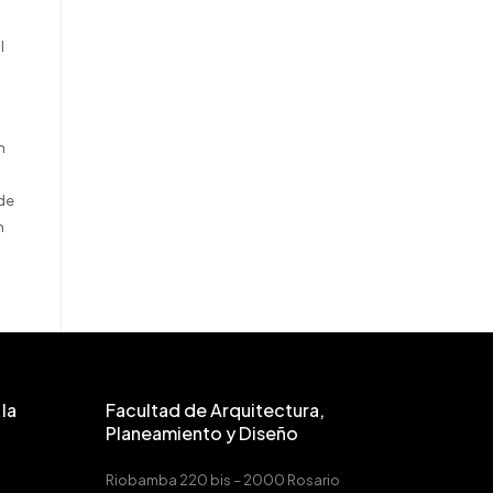
l
n
n
 de
n
la
Facultad de Arquitectura,
Planeamiento y Diseño
Riobamba 220 bis – 2000 Rosario