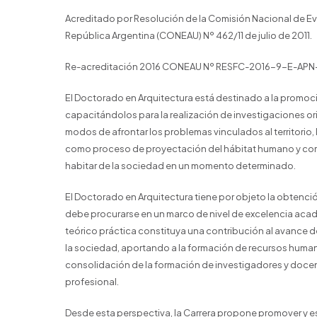
Acreditado por Resolución de la Comisión Nacional de Eva
República Argentina (CONEAU) Nº 462/11 de julio de 2011.
Re-acreditación 2016 CONEAU Nº RESFC-2016-9-E-AP
El Doctorado en Arquitectura está destinado a la promoci
capacitándolos para la realización de investigaciones or
modos de afrontar los problemas vinculados al territorio, 
como proceso de proyectación del hábitat humano y com
habitar de la sociedad en un momento determinado.
El Doctorado en Arquitectura tiene por objeto la obtenc
debe procurarse en un marco de nivel de excelencia aca
teórico práctica constituya una contribución al avance de
la sociedad, aportando a la formación de recursos human
consolidación de la formación de investigadores y docent
profesional.
Desde esta perspectiva, la Carrera propone promover y es