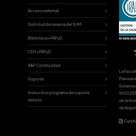
Acceso webmail
Solicitud de reserva del SUM
Biblioteca • FAPyD
CDV • FAPyD
A&P Continuidad
La Facul
Planeami
Soporte
Sistema 
Instructivo programa de soporte
9001:201
remoto
de la for
de Arquit
Certif