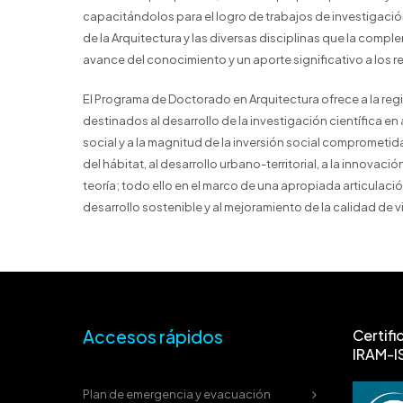
capacitándolos para el logro de trabajos de investigació
de la Arquitectura y las diversas disciplinas que la comp
avance del conocimiento y un aporte significativo a los 
El Programa de Doctorado en Arquitectura ofrece a la regi
destinados al desarrollo de la investigación científica en
social y a la magnitud de la inversión social comprometida
del hábitat, al desarrollo urbano-territorial, a la innovació
teoría; todo ello en el marco de una apropiada articulación
desarrollo sostenible y al mejoramiento de la calidad de v
Accesos rápidos
Certifi
IRAM-I
Plan de emergencia y evacuación