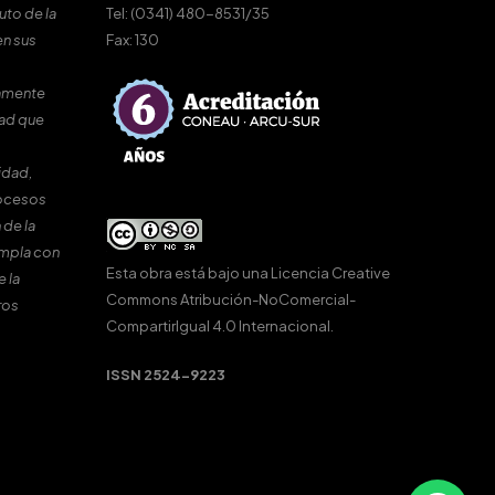
uto de la
Tel: (0341) 480-8531/35
en sus
Fax: 130
amente
dad que
idad,
rocesos
 de la
umpla con
Esta obra está bajo una
Licencia Creative
e la
Commons Atribución-NoComercial-
ros
CompartirIgual 4.0 Internacional
.
ISSN 2524-9223