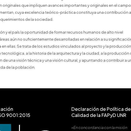
n originales que impliquen avances importantes y originales en el campo
lementan, cuya excelencia teórico-práctica constituya una contribución a
requerimientos de la sociedad.
ón y el país la oportunidad de formar recursos humanos de alto nivel
 áreas aún no suficientemente desarrolladas en relación a su significació
 en ellas. Se trata de los estudios vinculados al proyecto y la producció
n tecnológica, a la historia de la arquitectura y la ciudad, a la producción
 de una visión técnica y una visión cultural, y apuntando a contribuir a u
ida de la población.
cación
Declaración de Política de 
SO 9001:2015
Calidad de la FAPyD UNR
«En concordancia con la misión