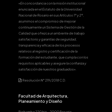
«En concordancia con la misión institucional
enunciada en el Estatuto de la Universidad
Nacional de Rosario en sus Artículos 1º y 2º,
asumimos el compromiso de mejorar
continuamente un Sistema de Gestión de la
Calidad que ofrezca un ambiente de trabajo
satisfactorio y garantías de seguridad,
transparencia y eficacia de los procesos
relativos al registro y certificación de la
formación del estudiante, que cumpla con los
requisitos aplicables y asegure la confianza y
satisfacción de nuestros graduados».
Resolución N° 219/2018 C.D.
Facultad de Arquitectura,
Planeamiento y Diseño
Riobamba 220 bis – 2000 Rosario