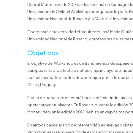
Del 6 al 17 de marzo de 2017 se desarrollará en Santiago d
Universidad de Chile, el Workshop coorganizado por la Bau
Universidad Nacional de Rosario y la FAU de la Universidad
Coordinará esta actividad el arquitecto José Mario Gutié
Universidad Nacional de Rosario, y profesores de las tre
Objetivos
El objetivo del Workshop es de transferencia de experienc
europea en la arquitectura del reciclaje,incluyendo las e
complementar los modos de abordaje a partir de dos cultu
Chile y Uruguay.
El sitio de trabajo se orientará hacia edificios industria
operar proyectualmente.En Rosario, durante la edición 2014
Montevideo, en la edición 2016, se hizo en depósitos port
En ambos casos el sitio de intervención es relevado siste
Workshop es la reconversión de estos edificios para uso r