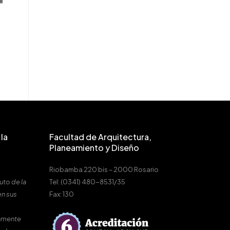
la
Facultad de Arquitectura,
Planeamiento y Diseño
Riobamba 220 bis – 2000 Rosario
uto de la
Tel: (0341) 480-8531/35
en sus
Fax: 130
amente