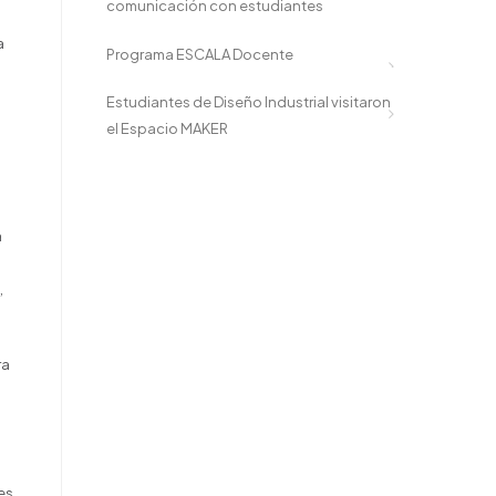
comunicación con estudiantes
a
Programa ESCALA Docente
Estudiantes de Diseño Industrial visitaron
el Espacio MAKER
a
,
ra
es.