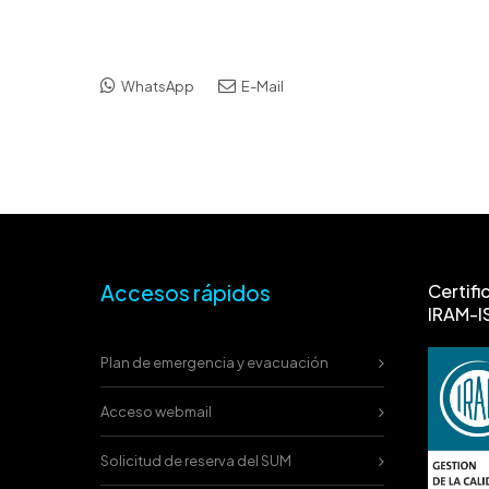
WhatsApp
E-Mail
Accesos rápidos
Certifi
IRAM-I
Plan de emergencia y evacuación
Acceso webmail
Solicitud de reserva del SUM