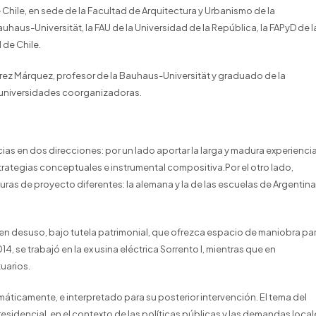
e Chile, en sede de la Facultad de Arquitectura y Urbanismo de la
haus-Universität, la FAU de la Universidad de la República, la FAPyD de l
 de Chile.
rrez Márquez, profesor de la Bauhaus-Universität y graduado de la
s universidades coorganizadoras.
ias en dos direcciones: por un lado aportar la larga y madura experienci
strategias conceptuales e instrumental compositiva.Por el otro lado,
ras de proyecto diferentes: la alemana y la de las escuelas de Argentina
les en desuso, bajo tutela patrimonial, que ofrezca espacio de maniobra pa
, se trabajó en la ex usina eléctrica Sorrento I, mientras que en
uarios.
máticamente, e interpretado para su posterior intervención. El tema del
esidencial, en el contexto de las políticas públicas y las demandas local