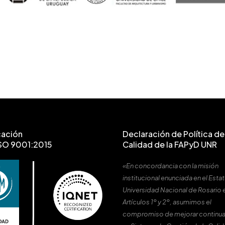
cación
Declaración de Política de 
SO 9001:2015
Calidad de la FAPyD UNR
«En concordancia con la misión
institucional enunciada en el Estat
Universidad Nacional de Rosario 
Artículos 1º y 2º, asumimos el
compromiso de mejorar continu