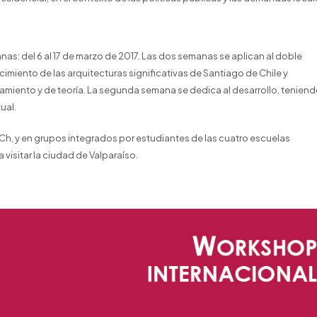
as: del 6 al 17 de marzo de 2017. Las dos semanas se aplican al doble
ocimiento de las arquitecturas significativas de Santiago de Chile y
vamiento y de teoría. La segunda semana se dedica al desarrollo, tenien
ual.
, UCh, y en grupos integrados por estudiantes de las cuatro escuelas
a visitar la ciudad de Valparaíso.