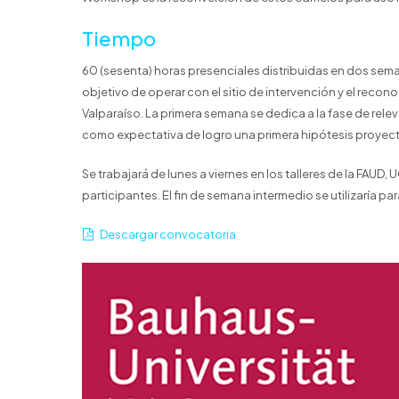
Tiempo
60 (sesenta) horas presenciales distribuidas en dos seman
objetivo de operar con el sitio de intervención y el recon
Valparaíso. La primera semana se dedica a la fase de rele
como expectativa de logro una primera hipótesis proyect
Se trabajará de lunes a viernes en los talleres de la FAUD
participantes. El fin de semana intermedio se utilizaría par
Descargar convocatoria