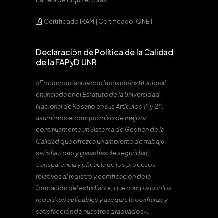
carrera de Arquitectura».
Certificado IRAM
|
Certificado IQNET
Declaración de Política de la Calidad
de la FAPyD UNR
«En concordancia con la misión institucional
enunciada en el Estatuto de la Universidad
Nacional de Rosario en sus Artículos 1º y 2º,
asumimos el compromiso de mejorar
continuamente un Sistema de Gestión de la
Calidad que ofrezca un ambiente de trabajo
satisfactorio y garantías de seguridad,
transparencia y eficacia de los procesos
relativos al registro y certificación de la
formación del estudiante, que cumpla con los
requisitos aplicables y asegure la confianza y
satisfacción de nuestros graduados».