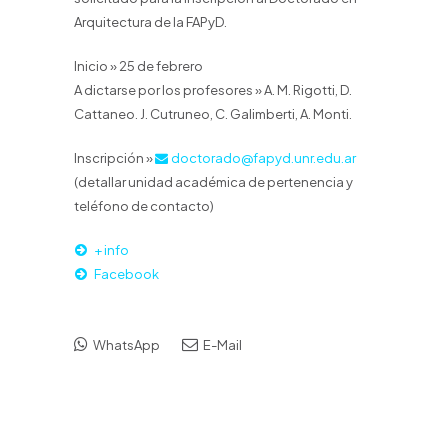
Arquitectura de la FAPyD.
Inicio » 25 de febrero
A dictarse por los profesores » A. M. Rigotti, D.
Cattaneo. J. Cutruneo, C. Galimberti, A. Monti.
Inscripción »
doctorado@fapyd.unr.edu.ar
(detallar unidad académica de pertenencia y
teléfono de contacto)
+ info
Facebook
WhatsApp
E-Mail