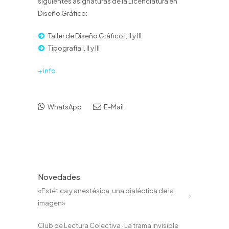
siguientes asignaturas de la Licenciatura en
Diseño Gráfico:
Taller de Diseño Gráfico I, II y III
Tipografía I, II y III
+ info
WhatsApp
E-Mail
Novedades
«Estética y anestésica, una dialéctica de la
imagen»
Club de Lectura Colectiva · La trama invisible