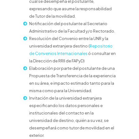
cual se desempeña el postulante,
expresando que asume la responsabilidad
de Tutor de la movilidad.
Notificación del postulante al Secretario
Administrativo de la Facultad y/o Rectorado.
Resolución del Convenio entre la UNR y la
universidad extranjera destino (
Repositorio
de Convenios Internacionales
ó consultar en
la Dirección de RRII de FAPyD)
Elaboración por parte del postulante de una
Propuesta de Transferencia de la experiencia
en su área, e impacto estimado tanto para la
misma como para la Universidad.
Invitación de la universidad extranjera
especificando los datos personales e
institucionales del contacto en la
universidad de destino, quién a su vez, se
desempeñará como tutor de movilidad en el
exterior.