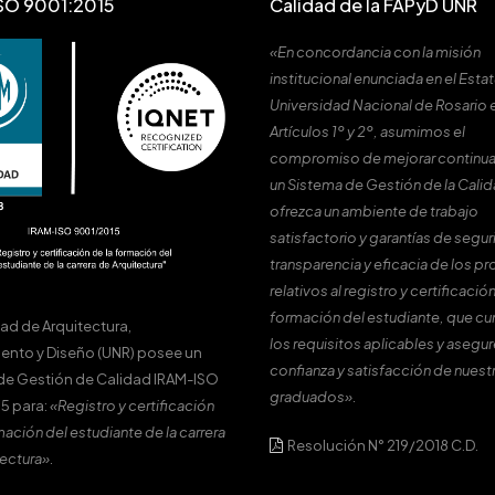
SO 9001:2015
Calidad de la FAPyD UNR
«En concordancia con la misión
institucional enunciada en el Estat
Universidad Nacional de Rosario 
Artículos 1º y 2º, asumimos el
compromiso de mejorar continu
un Sistema de Gestión de la Cali
ofrezca un ambiente de trabajo
satisfactorio y garantías de segur
transparencia y eficacia de los p
relativos al registro y certificación
formación del estudiante, que c
tad de Arquitectura,
los requisitos aplicables y asegur
ento y Diseño (UNR) posee un
confianza y satisfacción de nuest
de Gestión de Calidad IRAM-ISO
graduados».
5 para:
«Registro y certificación
mación del estudiante de la carrera
Resolución N° 219/2018 C.D.
ectura».