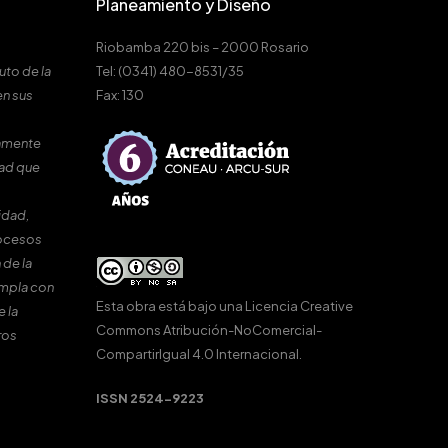
Planeamiento y Diseño
Riobamba 220 bis – 2000 Rosario
uto de la
Tel: (0341) 480-8531/35
en sus
Fax: 130
amente
dad que
idad,
rocesos
 de la
umpla con
Esta obra está bajo una
Licencia Creative
e la
Commons Atribución-NoComercial-
ros
CompartirIgual 4.0 Internacional
.
ISSN 2524-9223