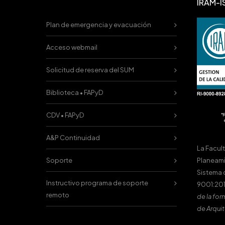
IRAM-I
Plan de emergencia y evacuación
Acceso webmail
Solicitud de reserva del SUM
Biblioteca • FAPyD
CDV • FAPyD
A&P Continuidad
La Facul
Planeami
Soporte
Sistema 
Instructivo programa de soporte
9001:201
remoto
de la for
de Arquit