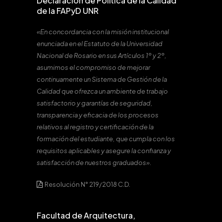
Declaración de Política de la Calidad
de la FAPyD UNR
«En concordancia con la misión institucional
enunciada en el Estatuto de la Universidad
Nacional de Rosario en sus Artículos 1º y 2º,
asumimos el compromiso de mejorar
continuamente un Sistema de Gestión de la
Calidad que ofrezca un ambiente de trabajo
satisfactorio y garantías de seguridad,
transparencia y eficacia de los procesos
relativos al registro y certificación de la
formación del estudiante, que cumpla con los
requisitos aplicables y asegure la confianza y
satisfacción de nuestros graduados».
Resolución N° 219/2018 C.D.
Facultad de Arquitectura,