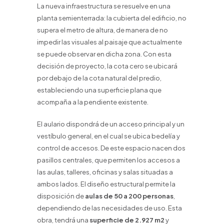
La nueva infraestructura se resuelve en una
planta semienterrada: la cubierta del edificio, no
supera el metro de altura, de manera de no
impedir las visuales al paisaje que actualmente
se puede observar en dicha zona. Con esta
decisión de proyecto, la cota cero se ubicará
por debajo de la cota natural del predio,
estableciendo una superficie plana que
acompaña a la pendiente existente.
El aulario dispondrá de un acceso principal y un
vestíbulo general, en el cual se ubica bedelía y
control de accesos. De este espacio nacen dos
pasillos centrales, que permiten los accesos a
las aulas, talleres, oficinas y salas situadas a
ambos lados. El diseño estructural permite la
disposición de
aulas de 50 a 200 personas
,
dependiendo de las necesidades de uso. Esta
obra, tendrá una
superficie de 2.927 m2
y