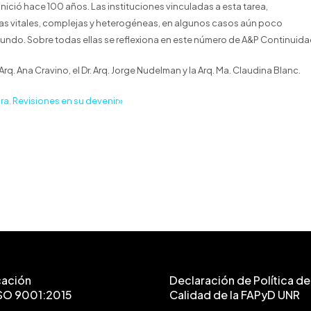
nició hace 100 años. Las instituciones vinculadas a esta tarea,
ias vitales, complejas y heterogéneas, en algunos casos aún poco
mundo. Sobre todas ellas se reflexiona en este número de A&P Continuida
q. Ana Cravino, el Dr. Arq. Jorge Nudelman y la Arq. Ma. Claudina Blanc.
ra. Revisiones en su devenir»
cación
Declaración de Política de 
SO 9001:2015
Calidad de la FAPyD UNR