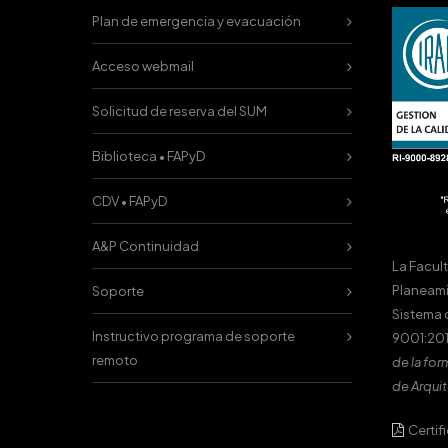
Plan de emergencia y evacuación
Acceso webmail
Solicitud de reserva del SUM
Biblioteca • FAPyD
CDV • FAPyD
A&P Continuidad
La Facul
Planeami
Soporte
Sistema 
Instructivo programa de soporte
9001:201
remoto
de la for
de Arquit
Certif