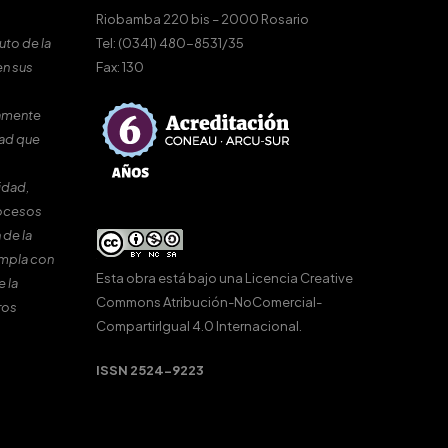
Riobamba 220 bis – 2000 Rosario
uto de la
Tel: (0341) 480-8531/35
en sus
Fax: 130
amente
dad que
idad,
rocesos
 de la
umpla con
Esta obra está bajo una
Licencia Creative
e la
Commons Atribución-NoComercial-
ros
CompartirIgual 4.0 Internacional
.
ISSN 2524-9223