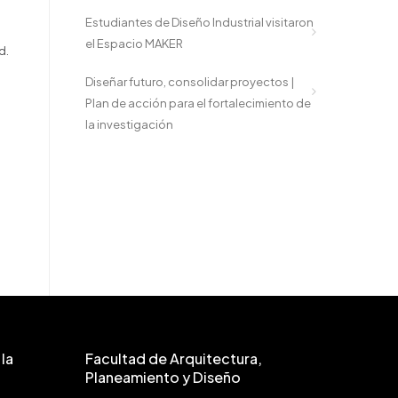
Estudiantes de Diseño Industrial visitaron
el Espacio MAKER
d.
Diseñar futuro, consolidar proyectos |
Plan de acción para el fortalecimiento de
la investigación
la
Facultad de Arquitectura,
Planeamiento y Diseño