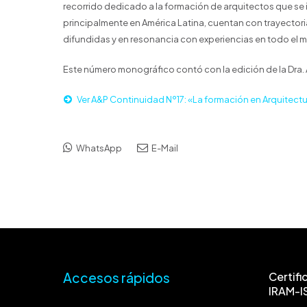
recorrido dedicado a la formación de arquitectos que se i
principalmente en América Latina, cuentan con trayector
difundidas y en resonancia con experiencias en todo el 
Este número monográfico contó con la edición de la Dra. Ar
Ver A&P Continuidad Nº17: «La formación en Arquitectu
WhatsApp
E-Mail
Accesos rápidos
Certifi
IRAM-I