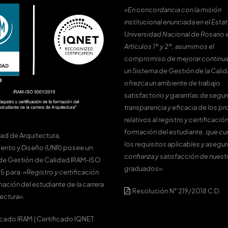
«En concordancia con la misión
institucional enunciada en el Estat
Universidad Nacional de Rosario 
Artículos 1º y 2º, asumimos el
compromiso de mejorar continu
un Sistema de Gestión de la Cali
ofrezca un ambiente de trabajo
satisfactorio y garantías de segur
transparencia y eficacia de los p
relativos al registro y certificación
formación del estudiante, que c
tad de Arquitectura,
los requisitos aplicables y asegur
ento y Diseño (UNR) posee un
confianza y satisfacción de nuest
de Gestión de Calidad IRAM-ISO
graduados».
5 para:
«Registro y certificación
mación del estudiante de la carrera
Resolución N° 219/2018 C.D.
ectura».
icado IRAM
|
Certificado IQNET