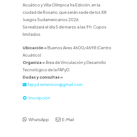
Acuático y Villa Olímpica 1ra Edición, en la
ciudad de Rosario, que serán sede de los XIII
Juegos Sudamericanos 2026.
Se realizará el día 5 de marzo a las 9 h. Cupos
limitados.
Ubicación »
Buenos Aires 4600/4698 (Centro
Acuático)
Organiza »
Área de Vinculación y Desarrollo
Tecnológico de la FAPyD.
Dudas y consultas »
fapyd.extension@gmail.com
Inscripción
WhatsApp
E-Mail