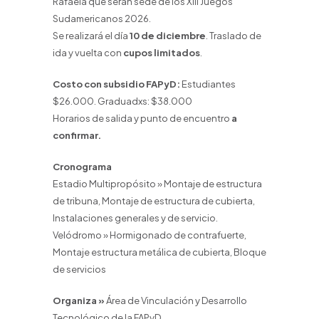
Rafaela que serán sede de los XIII Juegos
Sudamericanos 2026.
Se realizará el día
10 de diciembre
. Traslado de
ida y vuelta con
cupos limitados
.
Costo con subsidio FAPyD:
Estudiantes
$26.000. Graduadxs: $38.000
Horarios de salida y punto de encuentro
a
confirmar.
Cronograma
Estadio Multipropósito » Montaje de estructura
de tribuna, Montaje de estructura de cubierta,
Instalaciones generales y de servicio.
Velódromo » Hormigonado de contrafuerte,
Montaje estructura metálica de cubierta, Bloque
de servicios
Organiza »
Área de Vinculación y Desarrollo
Tecnológico de la FAPyD