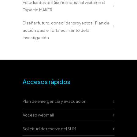
Estudiantes de Diseño Industrial visitaron el
Espacio MAKER
Diseñar futuro, consolidar proyectos | Plan de
acción para el fortalecimiento de la
investigación
Accesos rápidos
Plan de emergencia y evacuación
Acceso webmail
Solicitud de reserva del SUM