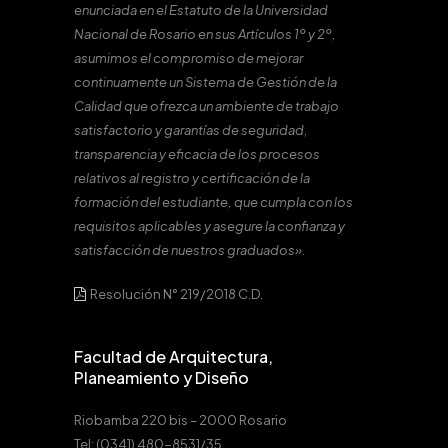
enunciada en el Estatuto de la Universidad
Nacional de Rosario en sus Artículos 1º y 2º,
asumimos el compromiso de mejorar
continuamente un Sistema de Gestión de la
Calidad que ofrezca un ambiente de trabajo
satisfactorio y garantías de seguridad,
transparencia y eficacia de los procesos
relativos al registro y certificación de la
formación del estudiante, que cumpla con los
requisitos aplicables y asegure la confianza y
satisfacción de nuestros graduados».
Resolución N° 219/2018 C.D.
Facultad de Arquitectura,
Planeamiento y Diseño
Riobamba 220 bis – 2000 Rosario
Tel: (0341) 480-8531/35