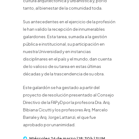
cultura arquitectónica y urbanística y, por lo
tanto, al bienestar de la comunidad toda.
Sus antecedentes en el ejercicio de la profesión
le han valido la recepción de innumerables
galardones. Esta tarea, sumada a la gestión
pública e institucional, su participación en
nuestra Universidad y en instancias
disciplinares en el país y el mundo, dan cuenta
de lo valioso de su tarea en estas últimas
décadas y de la trascendencia de su obra.
Este galardón se ha gestado a partir del
proyecto de resolución presentado al Consejo
Directivo de la FAPyD por la profesora Dra. Arq.
Bibiana Cicutti y los profesores Arq. Marcelo
Barrale y Arq. Jorge Lattanzi, el que fue
aprobado por unanimidad.
Miércoles 26 de marzo | 18:30 h | SUM