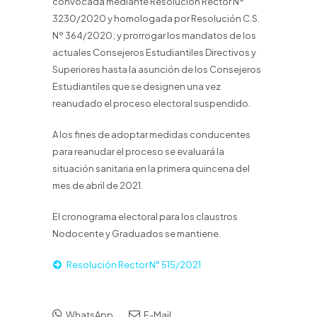
convocada mediante Resolución Rector Nº
3230/2020 y homologada por Resolución C.S.
Nº 364/2020; y prorrogar los mandatos de los
actuales Consejeros Estudiantiles Directivos y
Superiores hasta la asunción de los Consejeros
Estudiantiles que se designen una vez
reanudado el proceso electoral suspendido.
A los fines de adoptar medidas conducentes
para reanudar el proceso se evaluará la
situación sanitaria en la primera quincena del
mes de abril de 2021.
El cronograma electoral para los claustros
Nodocente y Graduados se mantiene.
Resolución Rector N° 515/2021
WhatsApp
E-Mail