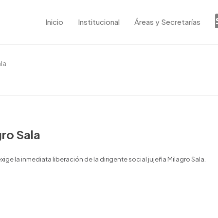
Inicio
Institucional
Áreas y Secretarías
la
gro Sala
ge la inmediata liberación de la dirigente social jujeña Milagro Sala.