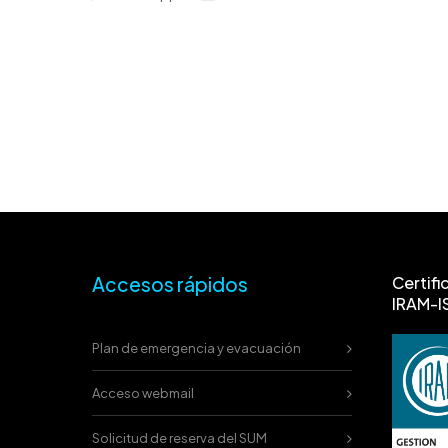
Accesos rápidos
Certifi
IRAM-I
Plan de emergencia y evacuación
Acceso webmail
Solicitud de reserva del SUM