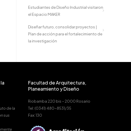
Estudiantes de Diseño Industrial visitaron
el Espacio MAKER
Diseñar futuro, consolidar proyectos |
Plan de acción para el fortalecimiento de
la investigación
la
Facultad de Arquitectura,
Planeamiento y Diseño
Riobamba 220 bis – 2000 Rosario
uto de la
Tel: (0341) 480-8531/35
en sus
Fax: 130
amente