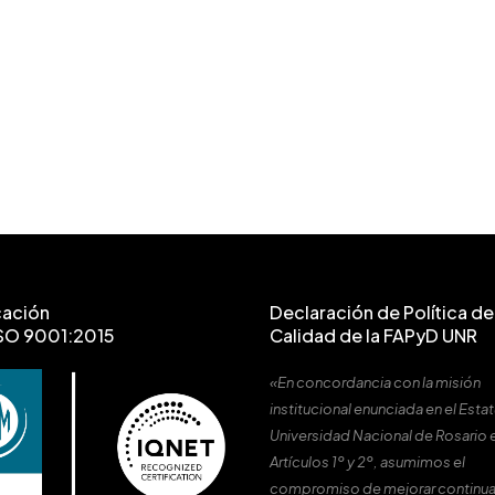
cación
Declaración de Política de 
SO 9001:2015
Calidad de la FAPyD UNR
«En concordancia con la misión
institucional enunciada en el Estat
Universidad Nacional de Rosario 
Artículos 1º y 2º, asumimos el
compromiso de mejorar continu