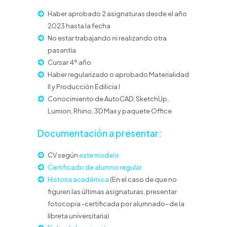
Haber aprobado 2 asignaturas desde el año
2023 hasta la fecha
No estar trabajando ni realizando otra
pasantía
Cursar 4º año
Haber regularizado o aprobado Materialidad
II y Producción Edilicia I
Conocimiento de AutoCAD, SketchUp,
Lumion, Rhino, 3D Max y paquete Office
Documentación a presentar:
CV según
este modelo
Certificado de alumno regular
Historia académica
(En el caso de que no
figuren las últimas asignaturas, presentar
fotocopia -certificada por alumnado- de la
libreta universitaria)