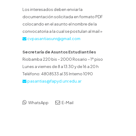
Los interesados deben enviar la
documentación solicitada en formato PDF
colocando en el asunto el nombre de la
convocatoria a la cual se postulan al mail »
cvpasantiasunr@gmail.com
Secretaría de Asuntos Estudiantiles
Riobamba 220 bis – 2000 Rosario – 1º piso
Lunes a viernes de 8 a 13:30 y de 16 a 20 h
Teléfono: 4808533 al 35 Interno 1090
pasantias@fapyd.unr.edu.ar
WhatsApp
E-Mail