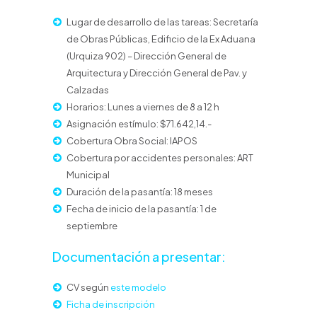
Lugar de desarrollo de las tareas: Secretaría
de Obras Públicas, Edificio de la Ex Aduana
(Urquiza 902) – Dirección General de
Arquitectura y Dirección General de Pav. y
Calzadas
Horarios: Lunes a viernes de 8 a 12 h
Asignación estímulo: $71.642,14.-
Cobertura Obra Social: IAPOS
Cobertura por accidentes personales: ART
Municipal
Duración de la pasantía: 18 meses
Fecha de inicio de la pasantía: 1 de
septiembre
Documentación a presentar:
CV según
este modelo
Ficha de inscripción