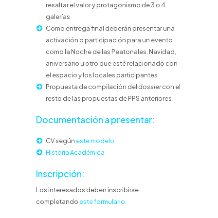
resaltar el valor y protagonismo de 3 o 4
galerías
Como entrega final deberán presentar una
activación o participación para un evento
como la Noche de las Peatonales, Navidad,
aniversario u otro que esté relacionado con
el espacio y los locales participantes
Propuesta de compilación del
dossier
con el
resto de las propuestas de PPS anteriores
Documentación a presentar:
CV según
este modelo
Historia Académica
Inscripción:
Los interesados deben inscribirse
completando
este formulario.