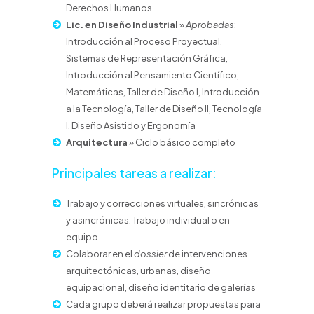
Derechos Humanos
Lic. en Diseño Industrial
»
Aprobadas
:
Introducción al Proceso Proyectual,
Sistemas de Representación Gráfica,
Introducción al Pensamiento Científico,
Matemáticas, Taller de Diseño I, Introducción
a la Tecnología, Taller de Diseño II, Tecnología
I, Diseño Asistido y Ergonomía
Arquitectura
» Ciclo básico completo
Principales tareas a realizar:
Trabajo y correcciones virtuales, sincrónicas
y asincrónicas. Trabajo individual o en
equipo.
Colaborar en el
dossier
de intervenciones
arquitectónicas, urbanas, diseño
equipacional, diseño identitario de galerías
Cada grupo deberá realizar propuestas para