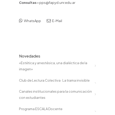
Consultas
» pps@fapyd.unr.edu.ar
WhatsApp
E-Mail
Novedades
«Estética y anestésica, una dialéctica de la
imagen»
Club de Lectura Colectiva · La trama invisible
Canales institucionales para la comunicación
con estudiantes
Programa ESCALA Docente