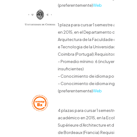
(preferentemente)
Web
1 plaza para cursar 1 semestre académico
en 2015, en el Departamento de
Arquitectura de la Faculdade de Ciências
e Tecnologia de la Universidade de
Coimbra (Portugal).Requisitos:
– Promedio mínimo: 6 (incluyendo
insuficientes)
– Conocimiento de idioma portugués
– Conocimiento de idioma inglés
(preferentemente)
Web
4 plazas para cursar 1 semestre
académico en 2015, en la Ecole Nationale
Supérieure d’Architecture et de Paysage
de Bordeaux (Francia).Requisitos: