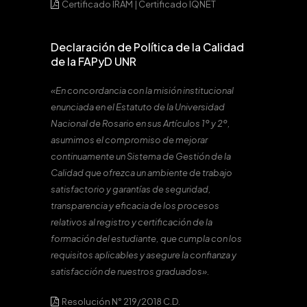
Certificado IRAM
|
Certificado IQNET
Declaración de Política de la Calidad
de la FAPyD UNR
«En concordancia con la misión institucional
enunciada en el Estatuto de la Universidad
Nacional de Rosario en sus Artículos 1º y 2º,
asumimos el compromiso de mejorar
continuamente un Sistema de Gestión de la
Calidad que ofrezca un ambiente de trabajo
satisfactorio y garantías de seguridad,
transparencia y eficacia de los procesos
relativos al registro y certificación de la
formación del estudiante, que cumpla con los
requisitos aplicables y asegure la confianza y
satisfacción de nuestros graduados».
Resolución N° 219/2018 C.D.