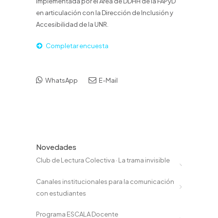
implementada por el Área de DDHH de la FAPyD
en articulación con la Dirección de Inclusión y
Accesibilidad de la UNR.
Completar encuesta
WhatsApp
E-Mail
Novedades
Club de Lectura Colectiva · La trama invisible
Canales institucionales para la comunicación
con estudiantes
Programa ESCALA Docente