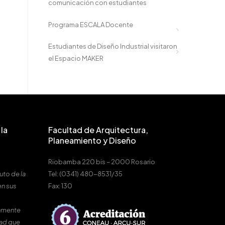
comunicación con estudiantes
Programa ESCALA Docente
Estudiantes de Diseño Industrial visitaron
el Espacio MAKER
la
Facultad de Arquitectura,
Planeamiento y Diseño
Riobamba 220 bis – 2000 Rosario
uto de la
Tel: (0341) 480-8531/35
en sus
Fax: 130
amente
dad que