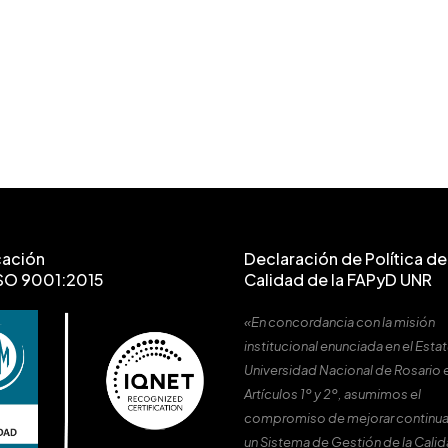
cación
Declaración de Política de 
SO 9001:2015
Calidad de la FAPyD UNR
«En concordancia con la misión
institucional enunciada en el Estat
Universidad Nacional de Rosario 
Artículos 1º y 2º, asumimos el
compromiso de mejorar continu
un Sistema de Gestión de la Cali