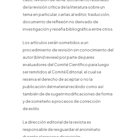
de la revisión crítica de la literatura sobre un
tema en particular, cartas al editor, traducción,
documento de reflexión no derivado de
investigación y reseña bibliográfica entre otros.
Los artículos serán sometidos a un
procedimiento de revisión sin conocimiento del
autor (blind review) por parte de pares
evaluadores del Comité Científico para luego
ser remitidos al Comité Editorial, el cual se
reserva el derecho de aceptar o no la
publicación del material recibido como así
también de de sugerir modificaciones de forma
y de someterlo a procesos de corrección
de estilo.
La dirección editorial de la revista es
responsable de resguardar el anonimato
durante el proceso de revisión.