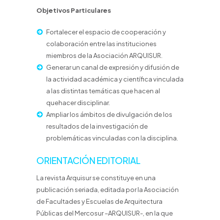
Objetivos Particulares
Fortalecer el espacio de cooperación y
colaboración entre las instituciones
miembros de la
Asociación ARQUISUR.
Generar un canal de expresión y difusión de
la actividad académica y científica vinculada
a
las distintas temáticas que hacen al
quehacer disciplinar.
Ampliar los ámbitos de divulgación de los
resultados de la investigación de
problemáticas
vinculadas con la disciplina.
ORIENTACIÓN EDITORIAL
La revista Arquisur se constituye en una
publicación seriada, editada por la Asociación
de Facultades y Escuelas de Arquitectura
Públicas del Mercosur –ARQUISUR-, en la que