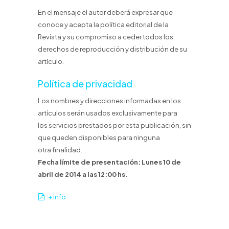
En el mensaje el autor deberá expresar que
conoce y acepta la política editorial de la
Revista y su compromiso a ceder todos los
derechos de reproducción y distribución de su
artículo.
Política de privacidad
Los nombres y direcciones informadas en los
artículos serán usados exclusivamente para
los servicios prestados por esta publicación, sin
que queden disponibles para ninguna
otra finalidad.
Fecha límite de presentación: Lunes 10 de
abril de 2014 a las 12:00 hs.
+ info