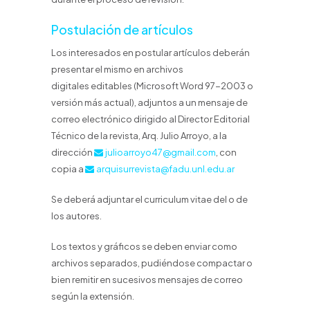
Postulación de artículos
Los interesados en postular artículos deberán
presentar el mismo en archivos
digitales editables (Microsoft Word 97-2003 o
versión más actual), adjuntos a un mensaje de
correo electrónico dirigido al Director Editorial
Técnico de la revista, Arq. Julio Arroyo, a la
dirección
julioarroyo47@gmail.com
, con
copia a
arquisurrevista@fadu.unl.edu.ar
Se deberá adjuntar el curriculum vitae del o de
los autores.
Los textos y gráficos se deben enviar como
archivos separados, pudiéndose compactar o
bien remitir en sucesivos mensajes de correo
según la extensión.