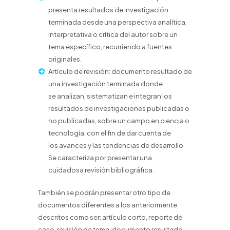
presenta resultados de investigación
terminada
desde una perspectiva analítica,
interpretativa o crítica del autor sobre un
tema específico,
recurriendo a fuentes
originales.
Artículo de revisión: documento resultado de
una investigación terminada donde
se
analizan, sistematizan e integran los
resultados de investigaciones publicadas o
no
publicadas, sobre un campo en ciencia o
tecnología, con el fin de dar cuenta de
los
avances y las tendencias de desarrollo.
Se caracteriza por presentar una
cuidadosa
revisión bibliográfica.
También se podrán presentar otro tipo de
documentos diferentes a los anteriormente
descritos como ser: artículo corto, reporte de
caso, revisión de tema, documento resultado