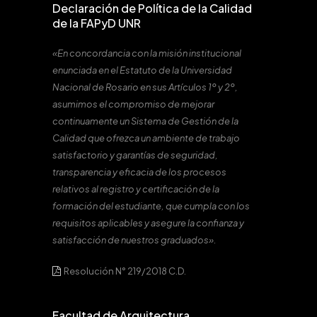
Declaración de Política de la Calidad
de la FAPyD UNR
«En concordancia con la misión institucional
enunciada en el Estatuto de la Universidad
Nacional de Rosario en sus Artículos 1º y 2º,
asumimos el compromiso de mejorar
continuamente un Sistema de Gestión de la
Calidad que ofrezca un ambiente de trabajo
satisfactorio y garantías de seguridad,
transparencia y eficacia de los procesos
relativos al registro y certificación de la
formación del estudiante, que cumpla con los
requisitos aplicables y asegure la confianza y
satisfacción de nuestros graduados».
Resolución N° 219/2018 C.D.
Facultad de Arquitectura,