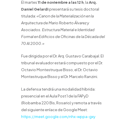
El martes
11 de noviembre a las 12 h
, la
Arq.
Daniel Gelardi
presentará su tesis doctoral
titulada:
«Canon de la Materialización en la
Arquitectura de Mario Roberto Álvarez y
Asociados. Estructura Material e Identidad
Formal en Edificios de Oficinas de la Década del
70 Al 2000.»
Fue dirigida por el Dr. Arq. Gustavo Carabajal. El
tribunal evaluador estará compuesto por el Dr.
Octavio Montestruque Bisso, el Dr. Octavio
Montestruque Bisso y el Dr. Marcelo Ranzini.
La defensa tendrá una modalidad híbrida:
presencial en el Aula Post 1 de la FAPyD
(Riobamba 220 Bis, Rosario) y remota a través
del siguiente enlace de Google Meet:
https://meet.google.com/nhx-wppa-gxy