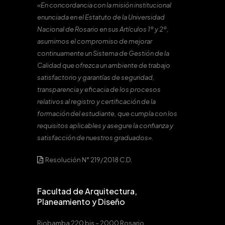
«En concordancia con la misión institucional
enunciada en el Estatuto de la Universidad
Nacional de Rosario en sus Artículos 1º y 2º,
asumimos el compromiso de mejorar
continuamente un Sistema de Gestión de la
Calidad que ofrezca un ambiente de trabajo
satisfactorio y garantías de seguridad,
transparencia y eficacia de los procesos
relativos al registro y certificación de la
formación del estudiante, que cumpla con los
requisitos aplicables y asegure la confianza y
satisfacción de nuestros graduados».
Resolución N° 219/2018 C.D.
Facultad de Arquitectura,
Planeamiento y Diseño
Riobamba 220 bis – 2000 Rosario