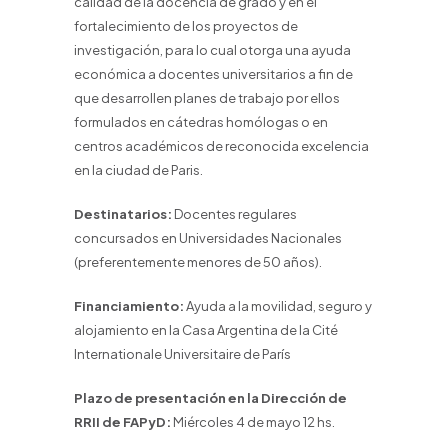
calidad de la docencia de grado y en el
fortalecimiento de los proyectos de
investigación, para lo cual otorga una ayuda
económica a docentes universitarios a fin de
que desarrollen planes de trabajo por ellos
formulados en cátedras homólogas o en
centros académicos de reconocida excelencia
en la ciudad de Paris.
Destinatarios:
Docentes regulares
concursados en Universidades Nacionales
(preferentemente menores de 50 años).
Financiamiento:
Ayuda a la movilidad, seguro y
alojamiento en la Casa Argentina de la Cité
Internationale Universitaire de París
Plazo de presentación en la Dirección de
RRII de FAPyD:
Miércoles 4 de mayo 12 hs.