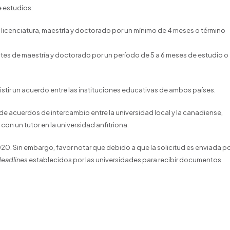
e estudios:
, licenciatura, maestría y doctorado por un mínimo de 4 meses o término
s de maestría y doctorado por un período de 5 a 6 meses de estudio o
stir un acuerdo entre las instituciones educativas de ambos países.
 de acuerdos de intercambio entre la universidad local y la canadiense,
con un tutor en la universidad anfitriona.
020. Sin embargo, favor notar que debido a que la solicitud es enviada p
eadlines
establecidos por las universidades para recibir documentos