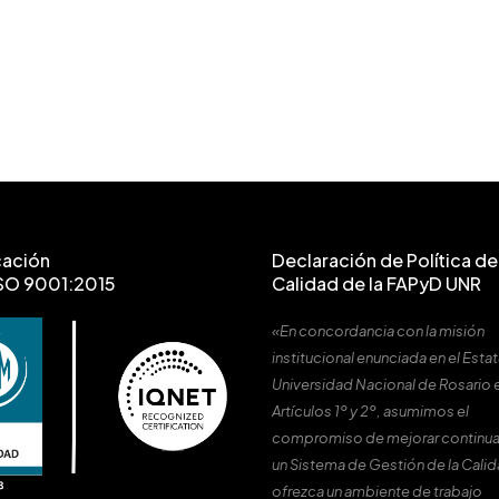
cación
Declaración de Política de 
SO 9001:2015
Calidad de la FAPyD UNR
«En concordancia con la misión
institucional enunciada en el Estat
Universidad Nacional de Rosario 
Artículos 1º y 2º, asumimos el
compromiso de mejorar continu
un Sistema de Gestión de la Cali
ofrezca un ambiente de trabajo