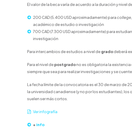
El valor de la beca varía de acuerdo a la duración y nivel d
200 CAD (5.400 USD aproximadamente) para
college
académico de estudio o investigación
700 CAD (7.300 USD aproximadamente) para estudiante
investigación
Para intercambios de estudios a nivel de
grado
deberá exi
Para el nivel de
postgrado
no es obligatoria la existencia
siempre que sea para realizar investigaciones y se cuente 
La fecha límite de la convocatoria es el 30 de marzo de 2
la universidad canadiense (y no por los estudiantes), los
d
suelen ser más cortos.
Ver infografía
+
info