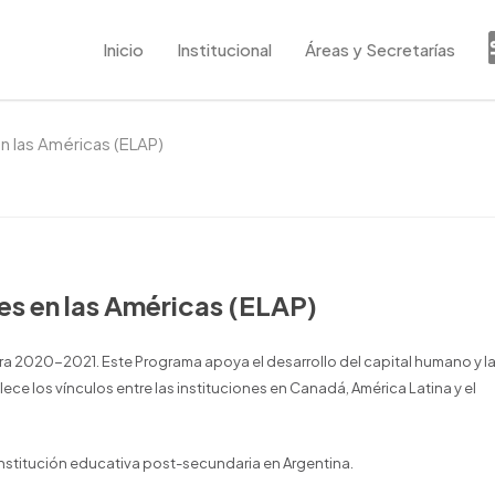
Inicio
Institucional
Áreas y Secretarías
 las Américas (ELAP)
s en las Américas (ELAP)
ra 2020-2021. Este Programa apoya el desarrollo del capital humano y l
lece los vínculos entre las instituciones en Canadá, América Latina y el
nstitución educativa post-secundaria en Argentina.