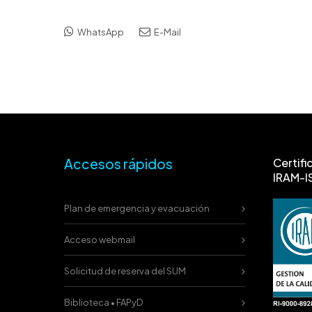
WhatsApp
E-Mail
Accesos rápidos
Certifi
IRAM-I
Plan de emergencia y evacuación
Acceso webmail
Solicitud de reserva del SUM
Biblioteca • FAPyD