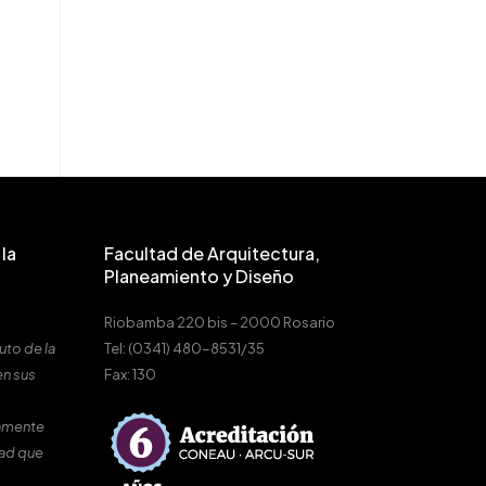
la
Facultad de Arquitectura,
Planeamiento y Diseño
Riobamba 220 bis – 2000 Rosario
uto de la
Tel: (0341) 480-8531/35
en sus
Fax: 130
amente
dad que