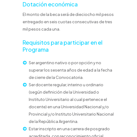
Dotación económica
El monto de la beca será de dieciocho mil pesos
entregado en seis cuotas consecutivas de tres
mil pesos cada una.
Requisitos para participar en el
Programa
Ser argentino nativo o por opción y no
superar los sesenta años de edad a la fecha
de cierre de la Convocatoria.
Ser docente regular, interino u ordinario
(según definición de la Universidad o
Instituto Universitario al cual pertenece el
docente) en una Universidad Nacional y/o
Provincial y/o Instituto Universitario Nacional
de la República Argentina.
Estar inscripto en una carrera de posgrado
acreditada, con reconocimiento oficial