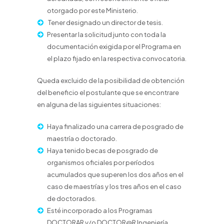
otorgado por este Ministerio.
Tener designado un director de tesis.
Presentar la solicitud junto con toda la
documentación exigida por el Programa en
el plazo fijado en la respectiva convocatoria.
Queda excluido de la posibilidad de obtención
del beneficio el postulante que se encontrare
en alguna de las siguientes situaciones:
Haya finalizado una carrera de posgrado de
maestría o doctorado.
Haya tenido becas de posgrado de
organismos oficiales por períodos
acumulados que superen los dos años en el
caso de maestrías y los tres años en el caso
de doctorados.
Esté incorporado a los Programas
DOCTORAR y/o DOCTOR@R Ingeniería.