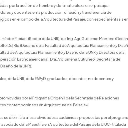
as por la acción del hombre y de la naturaleza en el paisaje.
gadores y docentes en la producción, difusión y transferencia de
gicos en el campo de la Arquitectura del Paisaje, con especial énfasis en
 Héctor Floriani (Rector de la UNR), del Ing. Agr. Guillermo Montero (Deca
Adolfo Del Río (Decano de la Facultad de Arquitectura Planeamiento y Dise
cultad de Arquitectura Planeamiento y Diseño de la UNR y Directora de la
ooperación Latinoamericana), Dra. Arq. Jimena Cutruneo (Secretaria de
Diseño de la UNR).
les, de la UNR, de la FAPyD, graduados, docentes, no docentes y
 promovidas por el Programa Origen II de la Secretaría de Relaciones
ates contemporáneos en Arquitectura del Paisaje».
es se dio inicio a las actividades académicas propuestas por el program
 asociado de la Maestría en Arquitectura del Paisaje de la UIUC- titulada