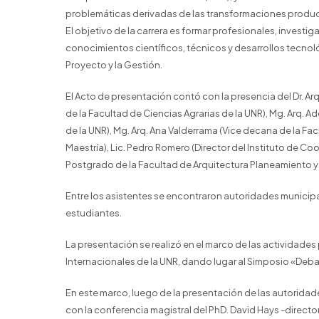
problemáticas derivadas de las transformaciones producid
El objetivo de la carrera es formar profesionales, investi
conocimientos científicos, técnicos y desarrollos tecnoló
Proyecto y la Gestión.
El Acto de presentación contó con la presencia del Dr. Arq.
de la Facultad de Ciencias Agrarias de la UNR), Mg. Arq. 
de la UNR), Mg. Arq. Ana Valderrama (Vice decana de la Fa
Maestría), Lic. Pedro Romero (Director del Instituto de C
Postgrado de la Facultad de Arquitectura Planeamiento y 
Entre los asistentes se encontraron autoridades municipa
estudiantes.
La presentación se realizó en el marco de las actividades
Internacionales de la UNR, dando lugar al Simposio «Deb
En este marco, luego de la presentación de las autoridad
con la conferencia magistral del PhD. David Hays -director