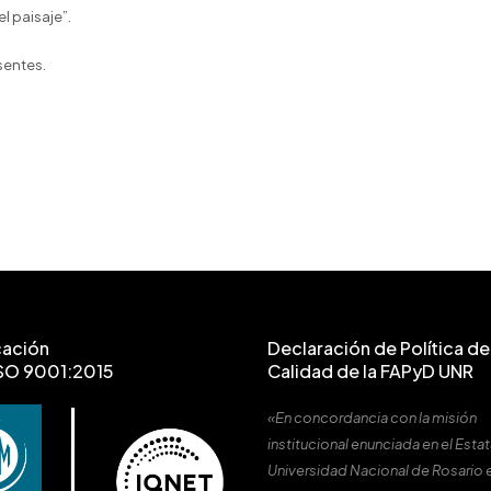
el paisaje”.
sentes.
cación
Declaración de Política de 
SO 9001:2015
Calidad de la FAPyD UNR
«En concordancia con la misión
institucional enunciada en el Estat
Universidad Nacional de Rosario 