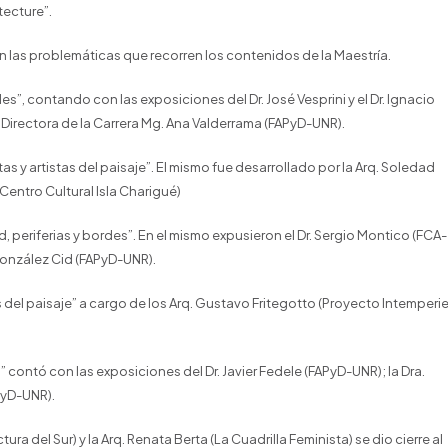
tecture”.
n las problemáticas que recorren los contenidos de la Maestría.
s”, contando con las exposiciones del Dr. José Vesprini y el Dr. Ignacio
a Directora de la Carrera Mg. Ana Valderrama (FAPyD-UNR).
stas y artistas del paisaje”. El mismo fue desarrollado por la Arq. Soledad
 (Centro Cultural Isla Charigué)
 periferias y bordes”. En el mismo expusieron el Dr. Sergio Montico (FCA-
 González Cid (FAPyD-UNR).
s del paisaje” a cargo de los Arq. Gustavo Fritegotto (Proyecto Intemperie
” contó con las exposiciones del Dr. Javier Fedele (FAPyD-UNR); la Dra.
PyD-UNR).
ra del Sur) y la Arq. Renata Berta (La Cuadrilla Feminista) se dio cierre al