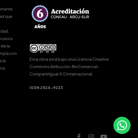
amente
dad que
idad,
rocesos
 de la
umpla con
Esta obra está bajo una
Licencia Creative
e la
Commons Atribución-NoComercial-
ros
CompartirIgual 4.0 Internacional
.
ISSN 2524-9223