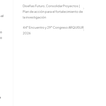
Diseñas Futuro, Consolidar Proyectos |
Plan de acción para el fortalecimiento de
 el
la investigación
44° Encuentro y 29° Congreso ARQUISUR
no
2026
ño
a