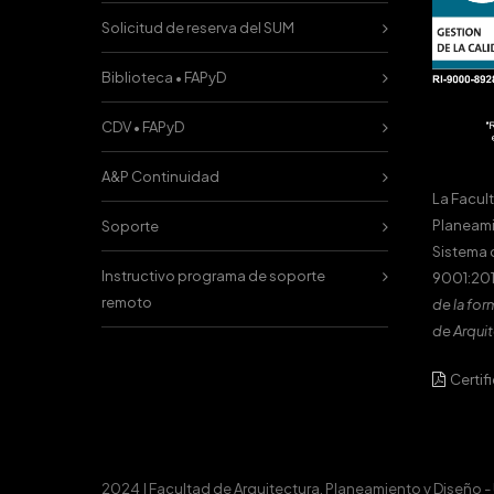
Solicitud de reserva del SUM
Biblioteca • FAPyD
CDV • FAPyD
A&P Continuidad
La Facul
Planeami
Soporte
Sistema 
Instructivo programa de soporte
9001:201
remoto
de la for
de Arquit
Certif
2024 | Facultad de Arquitectura, Planeamiento y Diseño -