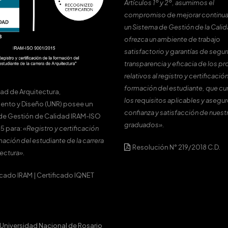
Artículos 1º y 2º, asumimos el
compromiso de mejorar continu
un Sistema de Gestión de la Cali
ofrezca un ambiente de trabajo
satisfactorio y garantías de segur
transparencia y eficacia de los p
relativos al registro y certificación
formación del estudiante, que c
tad de Arquitectura,
los requisitos aplicables y asegur
ento y Diseño (UNR) posee un
confianza y satisfacción de nuest
de Gestión de Calidad IRAM-ISO
graduados».
5 para:
«Registro y certificación
mación del estudiante de la carrera
Resolución N° 219/2018 C.D.
ectura».
icado IRAM
|
Certificado IQNET
Universidad Nacional de Rosario