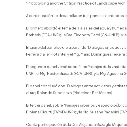
“Prototyping and the Critical Practice of Landscape Archi
A continuación se desarrollaron tres paneles centrados e
El primero abordó el tema de “Paisajes del agua y humedale
Barberis (FCA-UNR); La Dra. Eleonora Carol (CN-UNLP); y l
El cierre del panel se dio a partir de “Diálogos entre activi
Ferreira (Taller Flotante) y el Mg. Mario Domínguez Teixeira
El segundo panel versó sobre “Los Paisajes de la vastedad,
UNR); el Mg. Néstor Biasatti (FCA-UNR); y la Mg. Agustina
El panel concluyó con “Diálogos entre activistas y artista
el Arq. Rolando Supersaxo (Matéricos Periféricos).
El tercer panel, sobre “Paisajes urbanos y espacio público
Bibiana Cicutti (FAPyD-UNR); y la Mg. Susana Paganini (FA
Con la participación de la Dra. Alejandra Buzaglo (Arquitectu