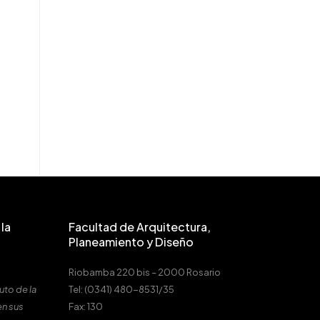
la
Facultad de Arquitectura,
Planeamiento y Diseño
Riobamba 220 bis – 2000 Rosario
uto de la
Tel: (0341) 480-8531/35
en sus
Fax: 130