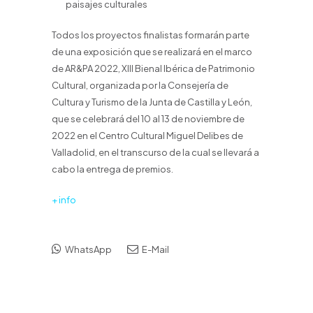
paisajes culturales
Todos los proyectos finalistas formarán parte
de una exposición que se realizará en el marco
de AR&PA 2022, XIII Bienal Ibérica de Patrimonio
Cultural, organizada por la Consejería de
Cultura y Turismo de la Junta de Castilla y León,
que se celebrará del 10 al 13 de noviembre de
2022 en el Centro Cultural Miguel Delibes de
Valladolid, en el transcurso de la cual se llevará a
cabo la entrega de premios.
+ info
WhatsApp
E-Mail