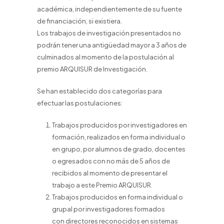
académica, independientemente de su fuente
de financiación, si existiera.
Los trabajos de investigación presentados no
podrán tener una antigüedad mayor a 3 años de
culminados al momento de la postulación al
premio ARQUISUR de Investigación.
Se han establecido dos categorías para
efectuar las postulaciones:
Trabajos producidos por investigadores en
formación, realizados en forma individual o
en grupo, por alumnos de grado, docentes
o egresados con no más de 5 años de
recibidos al momento de presentar el
trabajo a este Premio ARQUISUR.
Trabajos producidos en forma individual o
grupal por investigadores formados
con directores reconocidos en sistemas