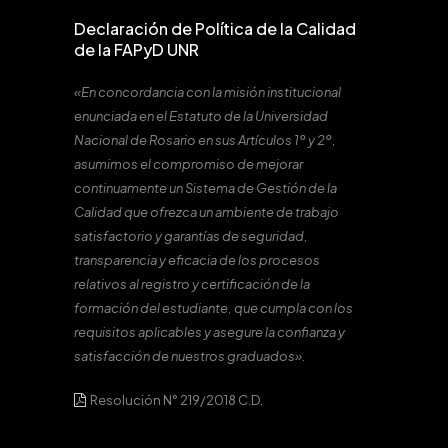
Declaración de Política de la Calidad
de la FAPyD UNR
«En concordancia con la misión institucional
enunciada en el Estatuto de la Universidad
Nacional de Rosario en sus Artículos 1º y 2º,
asumimos el compromiso de mejorar
continuamente un Sistema de Gestión de la
Calidad que ofrezca un ambiente de trabajo
satisfactorio y garantías de seguridad,
transparencia y eficacia de los procesos
relativos al registro y certificación de la
formación del estudiante, que cumpla con los
requisitos aplicables y asegure la confianza y
satisfacción de nuestros graduados».
Resolución N° 219/2018 C.D.