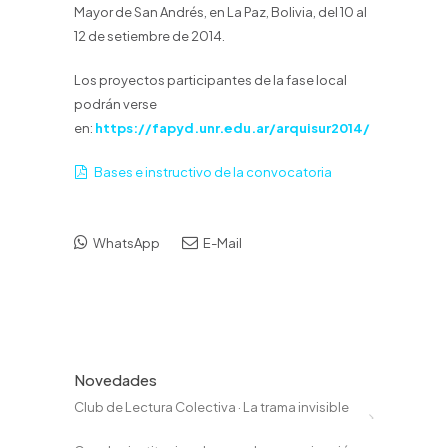
Mayor de San Andrés, en La Paz, Bolivia, del 10 al
12 de setiembre de 2014.
Los proyectos participantes de la fase local
podrán verse
en:
https://fapyd.unr.edu.ar/arquisur2014/
Bases e instructivo de la convocatoria
WhatsApp
E-Mail
Novedades
Club de Lectura Colectiva · La trama invisible