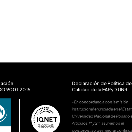
cación
Declaración de Política de 
SO 9001:2015
Calidad de la FAPyD UNR
«En concordancia con la misión
institucional enunciada en el Estat
Universidad Nacional de Rosario 
Artículos 1º y 2º, asumimos el
compromiso de mejorar continu