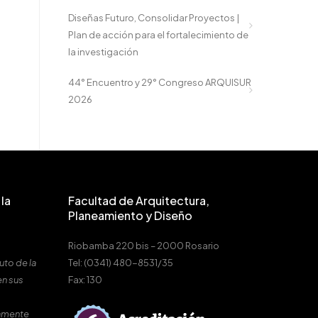
Diseñas Futuro, Consolidar Proyectos |
Plan de acción para el fortalecimiento de
la investigación
44° Encuentro y 29° Congreso ARQUISUR
2026
la
Facultad de Arquitectura,
Planeamiento y Diseño
Riobamba 220 bis – 2000 Rosario
uto de la
Tel: (0341) 480-8531/35
en sus
Fax: 130
amente