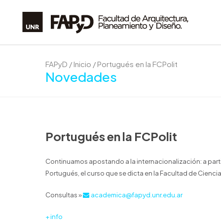
FAPyD
/
Inicio
/
Portugués en la FCPolit
Novedades
Portugués en la FCPolit
Continuamos apostando a la internacionalización: a parti
Portugués, el curso que se dicta en la Facultad de Ciencia 
Consultas »
academica@fapyd.unr.edu.ar
+ info