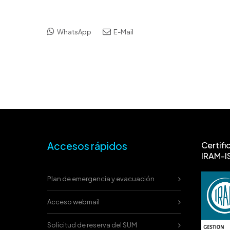
WhatsApp
E-Mail
Accesos rápidos
Certifi
IRAM-I
Plan de emergencia y evacuación
Acceso webmail
Solicitud de reserva del SUM