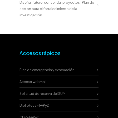
Diseñar futuro, consolidar proyectos | Plan de
acción para el fortalecimiento de la
investigación
Accesos rápidos
Plan de emergencia y evacuación
Acceso webmail
Solicitud de reserva del SUM
Biblioteca • FAPyD
CDV • FAPyD