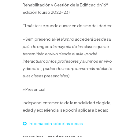
Rehabilitación y Gestión de la Edificación 16ª
Edición (curso 2022-23).
El máster se puede cursar en dos modalidades:
» Semipresencial
(el alumno accederá desde su
país de origen a la mayoría de las clases que se
transmitirán en vivo desde el aula -podrá
interactuar con los profesores y alumnos en vivo
y directo-, pudiendo incorporarse más adelante
a las clases presenciales)
» Presencial
Independientemente de la modalidad elegida,
edad y experiencia, se podrá aplicar a becas:
Información sobre las becas