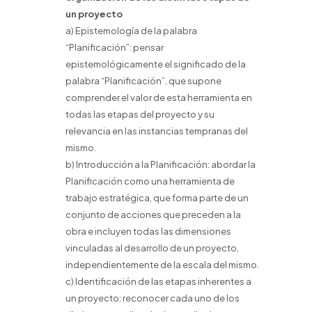
un proyecto
a) Epistemología de la palabra
“Planificación”: pensar
epistemológicamente el significado de la
palabra “Planificación”, que supone
comprender el valor de esta herramienta en
todas las etapas del proyecto y su
relevancia en las instancias tempranas del
mismo.
b) Introducción a la Planificación: abordar la
Planificación como una herramienta de
trabajo estratégica, que forma parte de un
conjunto de acciones que preceden a la
obra e incluyen todas las dimensiones
vinculadas al desarrollo de un proyecto,
independientemente de la escala del mismo.
c) Identificación de las etapas inherentes a
un proyecto: reconocer cada uno de los