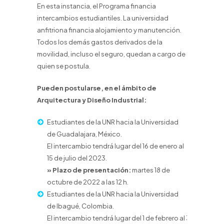
En esta instancia, el Programa financia
intercambios estudiantiles. La universidad
anfitriona financia alojamiento y manutención.
Todos los demás gastos derivados de la
movilidad, incluso el seguro, quedan a cargo de
quien se postula.
Pueden postularse, en el ámbito de
Arquitectura y Diseño Industrial:
Estudiantes de la UNR hacia la Universidad
de Guadalajara, México.
El intercambio tendrá lugar del 16 de enero al
15 de julio del 2023.
» Plazo de presentación:
martes 18 de
octubre de 2022 a las 12 h.
Estudiantes de la UNR hacia la Universidad
de Ibagué, Colombia.
El intercambio tendrá lugar del 1 de febrero al 30 de mayo