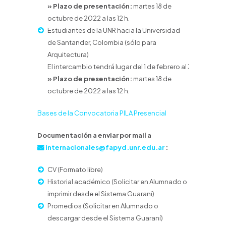
» Plazo de presentación:
martes 18 de
octubre de 2022 a las 12 h.
Estudiantes de la UNR hacia la Universidad
de Santander, Colombia (sólo para
Arquitectura)
El intercambio tendrá lugar del 1 de febrero al 30 de mayo
» Plazo de presentación:
martes 18 de
octubre de 2022 a las 12 h.
Bases de la Convocatoria PILA Presencial
Documentación a enviar por mail a
internacionales@fapyd.unr.edu.ar
:
CV (Formato libre)
Historial académico (Solicitar en Alumnado o
imprimir desde el Sistema Guaraní)
Promedios (Solicitar en Alumnado o
descargar desde el Sistema Guaraní)