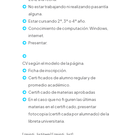
No estar trabajando ni realizando pasantía
alguna.
Estar cursando 2º, 3º o 4º año.
Conocimiento de computación: Windows,
internet.
Presentar:
CV según el modelo de la página.
Ficha de inscripción.
Certi ficados de alumno regular y de
promedio académico.
Certifi cado de materias aprobadas
En el caso que no fi guren las últimas
materias en el certifi cado, presentar
fotocopia (certifi cada por alumnado) de la
libreta universitaria.
[/minti_listitem] [/minti_list]