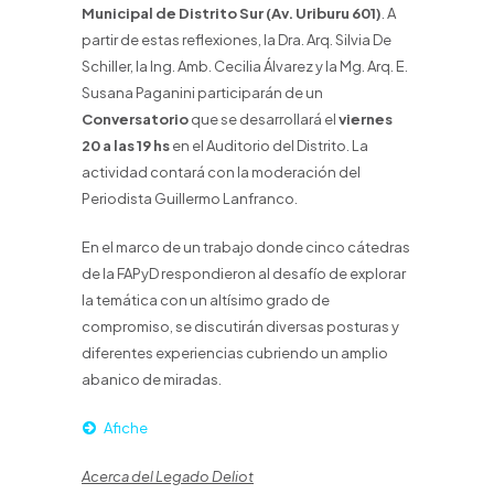
Municipal de Distrito Sur (Av. Uriburu 601)
. A
partir de estas reflexiones, la Dra. Arq. Silvia De
Schiller, la Ing. Amb. Cecilia Álvarez y la Mg. Arq. E.
Susana Paganini participarán de un
Conversatorio
que se desarrollará el
viernes
20 a las 19 hs
en el Auditorio del Distrito. La
actividad contará con la moderación del
Periodista Guillermo Lanfranco.
En el marco de un trabajo donde cinco cátedras
de la FAPyD respondieron al desafío de explorar
la temática con un altísimo grado de
compromiso, se discutirán diversas posturas y
diferentes experiencias cubriendo un amplio
abanico de miradas.
Afiche
Acerca del Legado Deliot