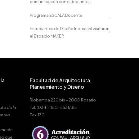
comunicación con estudiantes
Programa ESCALA Docente
Estudiantes de Diseño Industrial visitaron
el Espacio MAKER
la
Facultad de Arquitectura,
Planeamiento y Diseño
Riobamba 220 bis – 2000 Rosario
uto de la
Tel: (0341) 480-8531/35
en sus
Fax: 130
amente
dad que