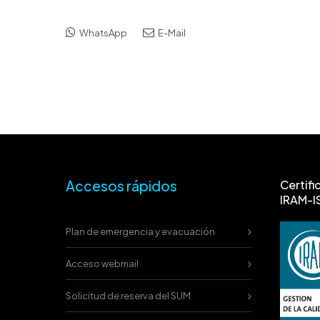
WhatsApp
E-Mail
Accesos rápidos
Certifi
IRAM-I
Plan de emergencia y evacuación
Acceso webmail
Solicitud de reserva del SUM