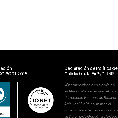
cación
Declaración de Política de 
SO 9001:2015
Calidad de la FAPyD UNR
«En concordancia con la misión
institucional enunciada en el Estat
Universidad Nacional de Rosario 
Artículos 1º y 2º, asumimos el
compromiso de mejorar continu
un Sistema de Gestión de la Cali