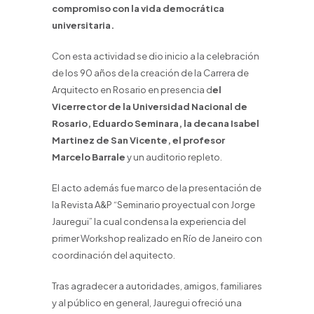
compromiso con la vida democrática
universitaria.
Con esta actividad se dio inicio a la celebración
de los 90 años de la creación de la Carrera de
Arquitecto en Rosario en presencia d
el
Vicerrector de la Universidad Nacional de
Rosario, Eduardo Seminara, la decana Isabel
Martinez de San Vicente, el profesor
Marcelo Barrale
y un auditorio repleto.
El acto además fue marco de la presentación de
la Revista A&P “Seminario proyectual con Jorge
Jauregui” la cual condensa la experiencia del
primer Workshop realizado en Río de Janeiro con
coordinación del aquitecto.
Tras agradecer a autoridades, amigos, familiares
y al público en general, Jauregui ofreció una